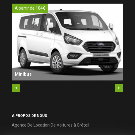
A partir de 104€
A pa
Minibus
Bre
A PROPOS DE NOUS
Agence De Location De Voitures à Créteil