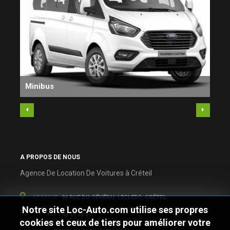
Minibus
Bre
A PROPOS DE NOUS
Agence De Location De Voitures à Créteil
ADRESSE:
96 RUE DU GÉNÉRAL LECLERC, CRÉTEIL
Notre site Loc-Auto.com utilise ses propres
TEL:
+33 1 43 39 29 29
cookies et ceux de tiers pour améliorer votre