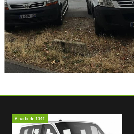
A partir de 104€
A pa